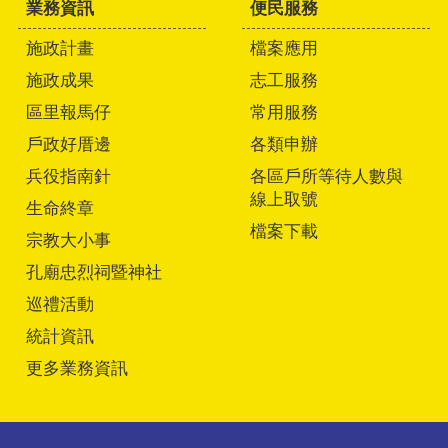
業務資訊
便民服務
施政計畫
檔案應用
施政成果
志工服務
區里報馬仔
常用服務
戶政好厝邊
各類申辦
兵役指南針
各區戶所等待人數與
線上取號
生命終章
檔案下載
宗教大小事
孔廟忠烈祠暨神社
巡禮活動
統計資訊
更多業務資訊