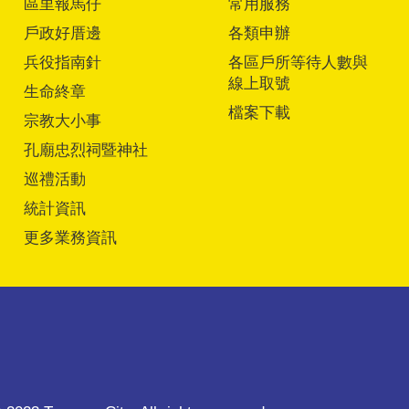
區里報馬仔
常用服務
戶政好厝邊
各類申辦
兵役指南針
各區戶所等待人數與
線上取號
生命終章
檔案下載
宗教大小事
孔廟忠烈祠暨神社
巡禮活動
統計資訊
更多業務資訊