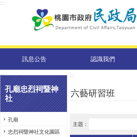
:::
跳到主要內容區塊
訊息公告
認識我們
:::
:::
孔廟忠烈祠暨神
六藝研習班
社
孔廟
忠烈祠暨神社文化園區