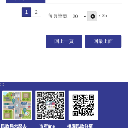
1
2
/
35
每頁筆數
回上一頁
回最上面
:::
民政局怎麼去
市府line
桃園民政好厝