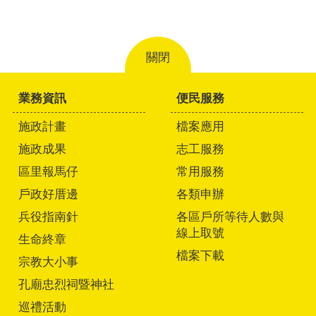
關閉
業務資訊
便民服務
施政計畫
檔案應用
施政成果
志工服務
區里報馬仔
常用服務
戶政好厝邊
各類申辦
兵役指南針
各區戶所等待人數與
線上取號
生命終章
檔案下載
宗教大小事
孔廟忠烈祠暨神社
巡禮活動