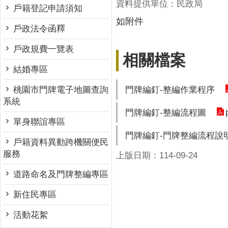
資料提供單位：民政局
戶籍登記申請須知
如附件
戶政法令函釋
戶政規費一覽表
相關檔案
結婚專區
門牌編釘-整編作業程序
桃園市門牌電子地圖查詢
系統
門牌編釘-整編流程圖
單身聯誼專區
門牌編釘-門牌整編流程說
戶籍資料異動跨機關便民
服務
上版日期：114-09-24
道路命名及門牌整編專區
新住民專區
活動花絮