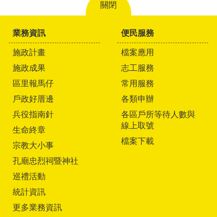
關閉
業務資訊
便民服務
施政計畫
檔案應用
施政成果
志工服務
區里報馬仔
常用服務
戶政好厝邊
各類申辦
兵役指南針
各區戶所等待人數與
線上取號
生命終章
檔案下載
宗教大小事
孔廟忠烈祠暨神社
巡禮活動
統計資訊
更多業務資訊