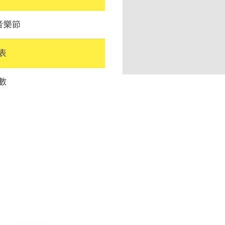
音樂節
表
數