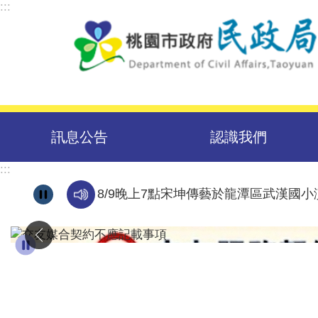
:::
跳到主要內容區塊
訊息公告
認識我們
:::
8/9晚上7點宋坤傳藝於龍潭區武漢國小