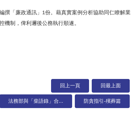
編撰「廉政通訊」1份。藉真實案例分析協助同仁瞭解業
控機制，俾利邇後公務執行順遂。
回上一頁
回最上面
法務部與「柴語錄」合...
防貪指引-殯葬篇