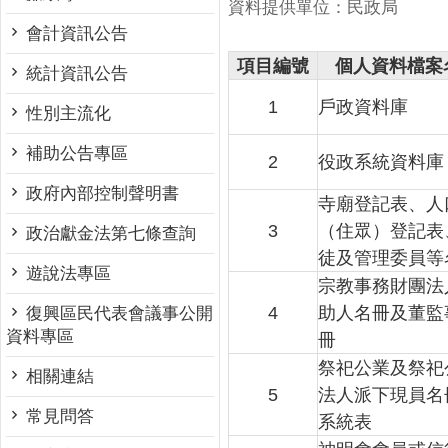
資料提供單位：民政局
會計資訊公告
項目編號
個人資料檔案
統計資訊公告
1
戶政資料庫
性別主流化
補助公告專區
2
役政系統資料庫
政府內部控制聲明書
寺廟登記表、人
3
（住眾）登記表
政治獻金法第七條查詢
徒及管理委員等
遊說法專區
宗教事務財團法
4
助人名冊及董監
復興區民代表會議事公開
資料專區
冊
祭祀公業及祭祀
相關連結
5
法人派下現員名
常見問答
系統表