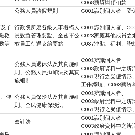
C068薪資與預扣款
公務人員請假規則
C001識別個人者；受
育及子
行政院所屬各級人事機構人
C001識別個人者、C
難救
員設置管理要點、全國軍公
C023家庭其他成員
動等
教員工待遇支給要點
C087津貼、福利、贈
C001辨識個人者
公務人員退休法及其實施細
C003政府資料中之辨
則、公務人員撫卹法及其實
C061現行之受僱情形、
施細則
工作經驗、C068薪資
C001辨識個人者、
保、健
公務人員保險法及其實施細
C003政府資料中之辨
則、全民健康保險法
C061現行之受僱情形
C001識別個人者
會計法
C003政府資料中之辨
帳戶
C001識別個人者