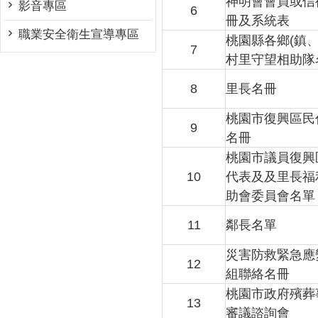
神明會會員或信
影音專區
6
冊及系統表
職業安全衛生宣導專區
桃園縣各鄉(鎮
7
村里守望相助隊
8
里長名冊
桃園市復興區民
9
名冊
桃園市議員復興
10
代表及及里長福
助會委員會名單
11
鄰長名單
災害防救緊急應
12
組聯絡名冊
桃園市政府殯葬
13
審議諮詢會