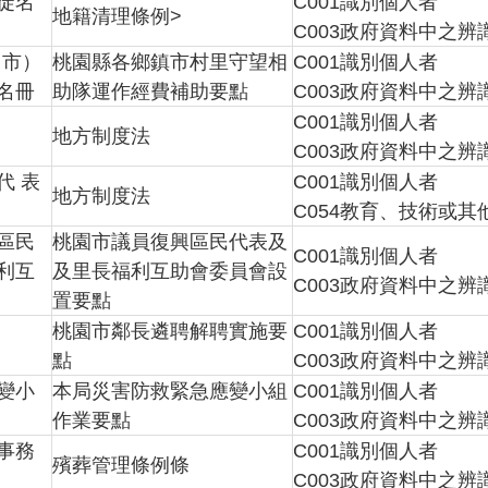
徒名
C001識別個人者
地籍清理條例>
C003政府資料中之辨
、市）
桃園縣各鄉鎮市村里守望相
C001識別個人者
名冊
助隊運作經費補助要點
C003政府資料中之辨
C001識別個人者
地方制度法
C003政府資料中之辨
代 表
C001識別個人者
地方制度法
C054教育、技術或其
區民
桃園市議員復興區民代表及
C001識別個人者
利互
及里長福利互助會委員會設
C003政府資料中之辨
置要點
桃園市鄰長遴聘解聘實施要
C001識別個人者
點
C003政府資料中之辨
變小
本局災害防救緊急應變小組
C001識別個人者
作業要點
C003政府資料中之辨
事務
C001識別個人者
殯葬管理條例條
C003政府資料中之辨