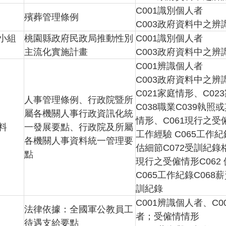
C001識別個人者
殯葬管理條例
C003政府資料中之辨
小組
桃園縣政府民政局推動性別
C001識別個人者
主流化實施計畫
C003政府資料中之辨
C001辨識個人者
C003政府資料中之辨
C021家庭情形、C0
人事管理條例、行政院暨所
C038職業C039執
屬各機關人事行政資訊化統
情形、C061現行之受僱
料
一發展要點、行政院及所屬
工作經驗 C065工作
各機關人事資料統一管理要
估細節C072受訓紀錄
點
現行之受僱情形C062 
C065工作紀錄C068
訓紀錄
C001辨識個人者、C
法律依據：全國軍公教員工
者；受僱情情形
待遇支給要點