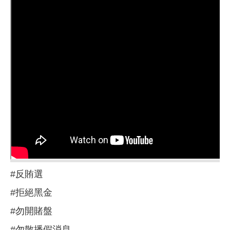
#反賄選
#拒絕黑金
#勿開賭盤
#勿散播假消息