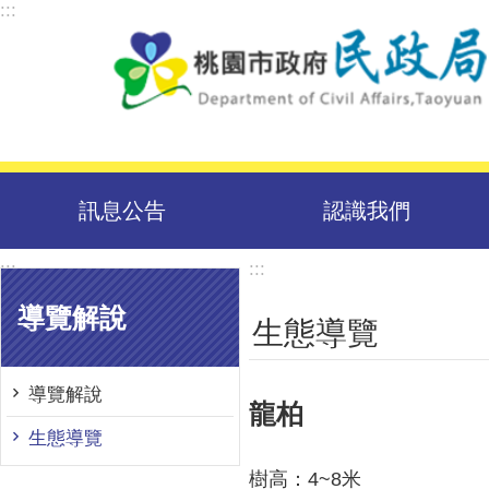
:::
跳到主要內容區塊
訊息公告
認識我們
:::
:::
導覽解說
生態導覽
導覽解說
龍柏
生態導覽
樹高：4~8米