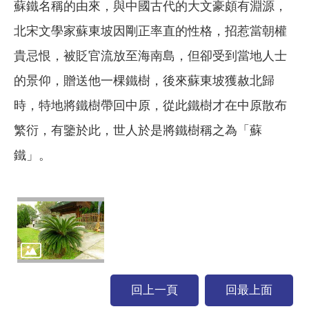
蘇鐵名稱的由來，與中國古代的大文豪頗有淵源，
北宋文學家蘇東坡因剛正率直的性格，招惹當朝權
貴忌恨，被貶官流放至海南島，但卻受到當地人士
的景仰，贈送他一棵鐵樹，後來蘇東坡獲赦北歸
時，特地將鐵樹帶回中原，從此鐵樹才在中原散布
繁衍，有鑒於此，世人於是將鐵樹稱之為「蘇
鐵」。
回上一頁
回最上面