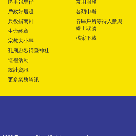
區里報馬仔
常用服務
戶政好厝邊
各類申辦
兵役指南針
各區戶所等待人數與
線上取號
生命終章
檔案下載
宗教大小事
孔廟忠烈祠暨神社
巡禮活動
統計資訊
更多業務資訊