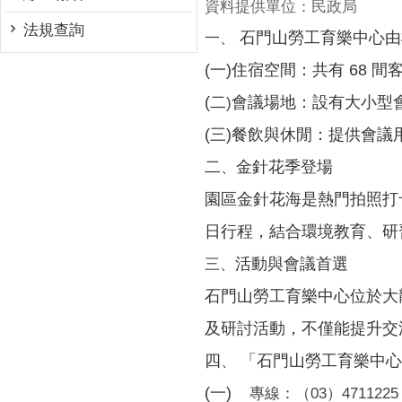
資料提供單位：民政局
法規查詢
石門山勞工育樂中心由
一、
(一)住宿空間：共有 68
(二
會議場地：設有大小型會
)
(三)餐飲與休閒：提供會
二
金針花季登場
、
園區金針花海是熱門拍照打
日行程，結合環境教育、研
活動與會議首選
三、
石門山勞工育樂中心位於大
及研討活動，不僅能提升交
四
「石門山勞工育樂中心
、
(一)
專線：（03）4711225