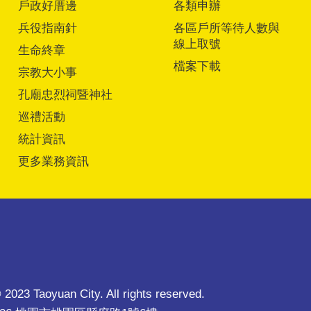
戶政好厝邊
各類申辦
兵役指南針
各區戶所等待人數與
線上取號
生命終章
檔案下載
宗教大小事
孔廟忠烈祠暨神社
巡禮活動
統計資訊
更多業務資訊
 2023 Taoyuan City. All rights reserved.