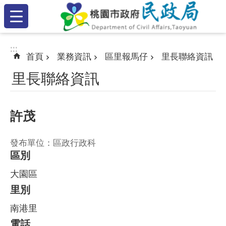
:::
跳到主要內容區塊
:::
:::
首頁
業務資訊
區里報馬仔
里長聯絡資訊
里長聯絡資訊
許茂
發布單位：區政行政科
區別
大園區
里別
南港里
電話