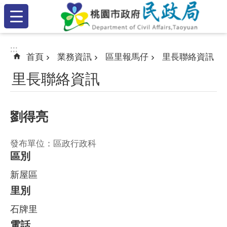
:::
跳到主要內容區塊
:::
:::
首頁
業務資訊
區里報馬仔
里長聯絡資訊
里長聯絡資訊
劉得亮
發布單位：區政行政科
區別
新屋區
里別
石牌里
電話