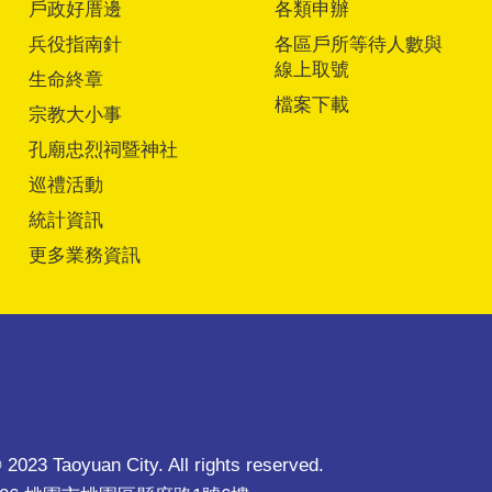
戶政好厝邊
各類申辦
兵役指南針
各區戶所等待人數與
線上取號
生命終章
檔案下載
宗教大小事
孔廟忠烈祠暨神社
巡禮活動
統計資訊
更多業務資訊
 2023 Taoyuan City. All rights reserved.