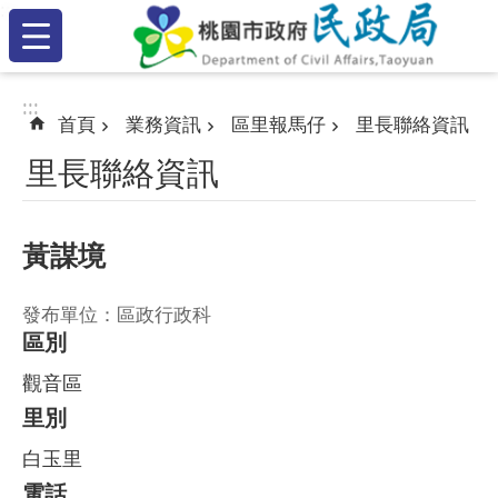
:::
跳到主要內容區塊
:::
:::
首頁
業務資訊
區里報馬仔
里長聯絡資訊
里長聯絡資訊
黃謀境
發布單位：區政行政科
區別
觀音區
里別
白玉里
電話