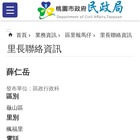
:::
跳到主要內容區塊
:::
:::
首頁
業務資訊
區里報馬仔
里長聯絡資訊
里長聯絡資訊
薛仁岳
發布單位：區政行政科
區別
龜山區
里別
楓福里
電話