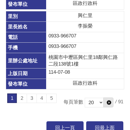
區政行政科
興仁里
李振榮
0933-966707
0933-966707
桃園市中壢區興仁里18鄰興仁路
二段138號1樓
114-07-08
區政行政科
1
2
3
4
5
/
91
每頁筆數
回上一頁
回最上面