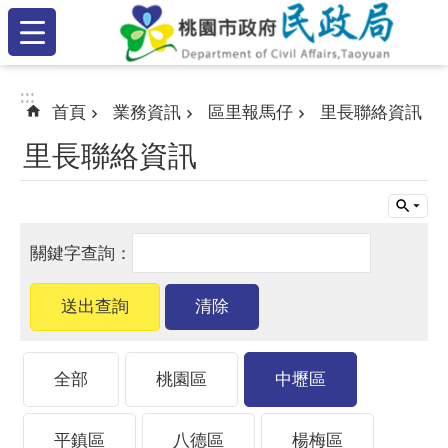
:::
跳到主要內容區塊
:::
:::
首頁
業務資訊
區里報馬仔
里長聯絡資訊
里長聯絡資訊
全部
桃園區
中壢區
平鎮區
八德區
楊梅區