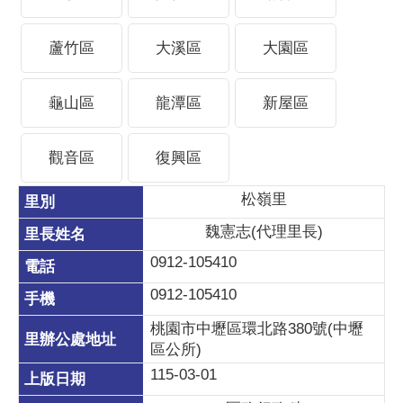
蘆竹區
大溪區
大園區
龜山區
龍潭區
新屋區
觀音區
復興區
松嶺里
魏憲志(代理里長)
0912-105410
0912-105410
桃園市中壢區環北路380號(中壢
區公所)
115-03-01